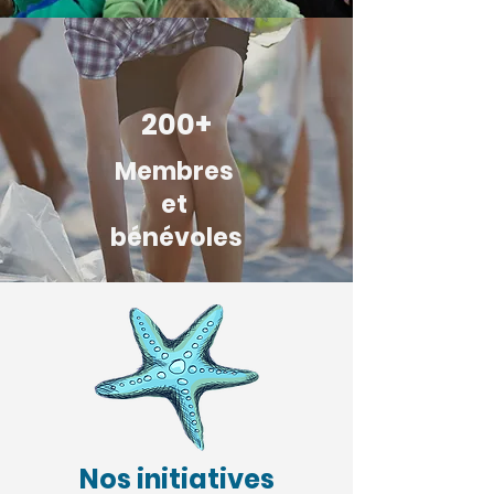
200+
Membres
et
bénévoles
Nos initiatives