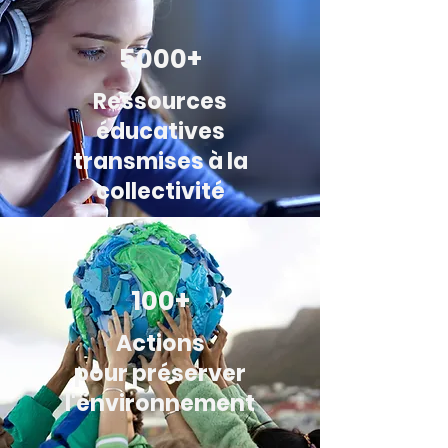
5000+
Ressources
éducatives
transmises à la
collectivité
100+
Actions
pour préserver
l'environnement